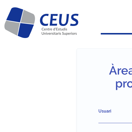
Àre
pr
Usuari